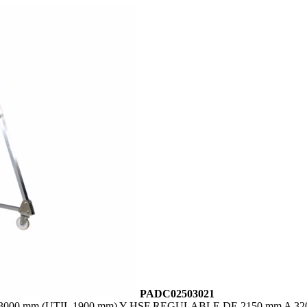
PADC02503021
00 mm (UTIL 1900 mm) Y HSF REGULABLE DE 2150 mm A 32